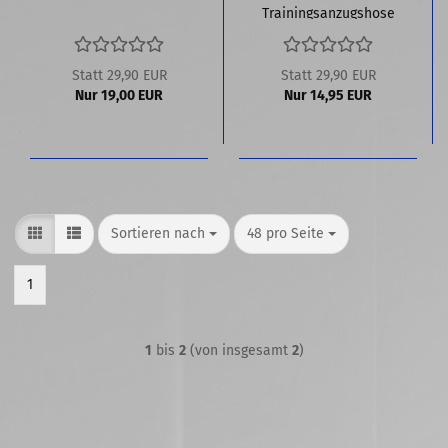
Trainingsanzugshose
Kinder
Statt 29,90 EUR
Statt 29,90 EUR
Nur 19,00 EUR
Nur 14,95 EUR
Sortieren nach
pro Seite
Sortieren nach
48 pro Seite
1
1
bis
2
(von insgesamt
2
)