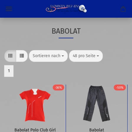
BABOLAT
Sortieren nach
pro Seite
Sortieren nach
48 pro Seite
1
-36%
-50%
Babolat Polo Club Girl
Babolat