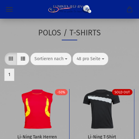
POLOS / T-SHIRTS
Sortieren nach
pro Seite
Sortieren nach
48 pro Seite
1
-50%
SOLD OUT
Li-Ning Tank Herren
Li-Ning T-Shirt