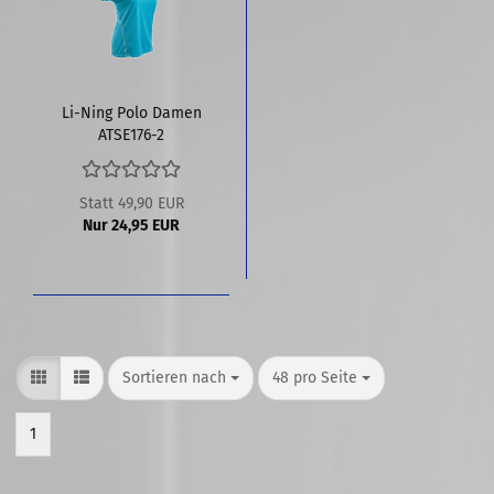
Li-Ning Polo Damen
ATSE176-2
Statt 49,90 EUR
Nur 24,95 EUR
Sortieren nach
pro Seite
Sortieren nach
48 pro Seite
1