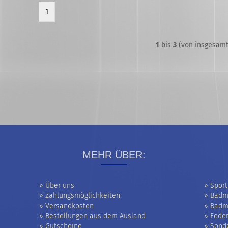
1
1
bis
3
(von insgesam
MEHR ÜBER:
» Über uns
» Sport
» Zahlungsmöglichkeiten
» Badm
» Versandkosten
» Badm
» Bestellungen aus dem Ausland
» Feder
» Gutscheine
» Sond