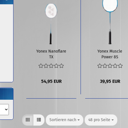
Yonex Nanoflare
Yonex Muscle
TX
Power 8S
54,95 EUR
39,95 EUR
Sortieren nach
pro Seite
Sortieren nach
48 pro Seite