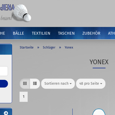
HE
BÄLLE
TEXTILIEN
TASCHEN
ZUBEHÖR
ATH
»
»
Startseite
Schläger
Yonex
YONEX
Sortieren nach
pro Seite
Sortieren nach
48 pro Seite
1