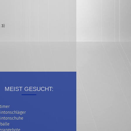
t
3
)
MEIST GESUCHT:
timer
intonschläger
intonschuhe
bälle
erangebote