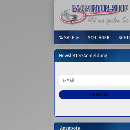
% SALE %
SCHLÄGER
SCHU
Newsletter-Anmeldung
WEITER
E-
ZUR
Mail
NEWSLETTER-
ANMELDUNG
ANMELDEN
Angebote