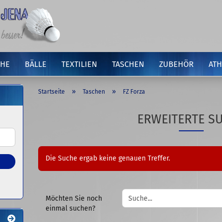
HE
BÄLLE
TEXTILIEN
TASCHEN
ZUBEHÖR
ATH
»
»
Startseite
Taschen
FZ Forza
ERWEITERTE S
Die Suche ergab keine genauen Treffer.
MÖCHTEN
Möchten Sie noch
SIE
einmal suchen?
NOCH