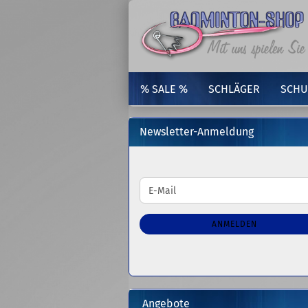
% SALE %
SCHLÄGER
SCHU
Newsletter-Anmeldung
WEITER
E-
ZUR
Mail
NEWSLETTER-
ANMELDUNG
ANMELDEN
Angebote