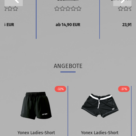
,95 EUR
ab 14,90 EUR
23,95 
ANGEBOTE
-32%
-37%
Yonex Ladies-Short
Yonex Ladies-Short