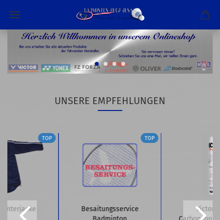
UNSERE EMPFEHLUNGEN
TOP
TOP
Winterjacke
Besaitungsservice
Victor 
Badminton
Carbonsonic